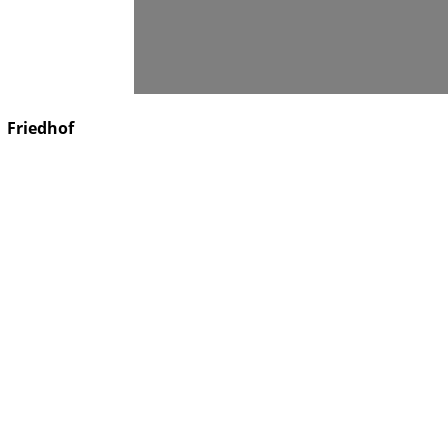
Suchen
Friedhof
Förderer & Stifter
Kontakt