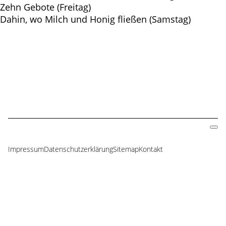
Zehn Gebote (Freitag)
Dahin, wo Milch und Honig fließen (Samstag)
Impressum
Datenschutzerklärung
Sitemap
Kontakt
Navigation
überspringen