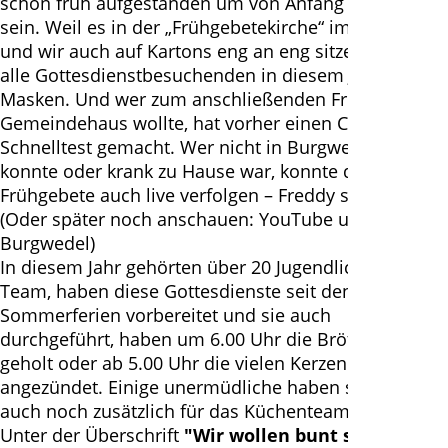
schon früh aufgestanden um von Anfang an dabei zu
sein. Weil es in der „Frühgebetekirche“ immer voll ist
und wir auch auf Kartons eng an eng sitzen, trugen
alle Gottesdienstbesuchenden in diesem Jahr
Masken. Und wer zum anschließenden Frühstück ins
Gemeindehaus wollte, hat vorher einen Corona
Schnelltest gemacht. Wer nicht in Burgwedel sein
konnte oder krank zu Hause war, konnte die
Frühgebete auch live verfolgen – Freddy sei Dank!
(Oder später noch anschauen: YouTube unter Evju
Burgwedel)
In diesem Jahr gehörten über 20 Jugendliche zum
Team, haben diese Gottesdienste seit den
Sommerferien vorbereitet und sie auch
durchgeführt, haben um 6.00 Uhr die Brötchen
geholt oder ab 5.00 Uhr die vielen Kerzen
angezündet. Einige unermüdliche haben sich sogar
auch noch zusätzlich für das Küchenteam gemeldet.
Unter der Überschrift
"Wir wollen bunt sein!" -