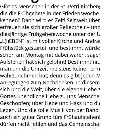
Gibt es Menschen in der St. Petri Kirchengemeinde,
die die Frühgebete in der Friedenswoche noch nicht
kennen? Dann wird es Zeit! Seit weit über 30 Jahren
erfreuen sie sich großer Beliebtheit – und die
diesjährige Frühgebetewoche unter der Überschrift
„L(I)EBEN“ ist mit voller Kirche und Andrang beim
Frühstück gestartet, und bestimmt würden viele, die
schon am Montag mit dabei waren, sagen: das frühe
Aufstehen hat sich gelohnt! Bestimmt nicht nur, weil
man um die Uhrzeit meistens keine Termine
wahrzunehmen hat; denn es gibt jeden Morgen
Anregungen zum Nachdenken. In diesem Jahr: über
sich und die Welt, über die eigene Liebe zu Gott und
Gottes unendliche Liebe zu uns Menschen und allen
Geschöpfen; über Liebe und Hass und die Liebe zum
Leben. Und die tolle Musik von der Band ist sicher
auch ein guter Grund fürs Frühaufstehen! Mitgebsel
dürfen nicht fehlen und das Gemeinschaftsgefühl in