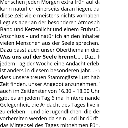
Menschen jeden Morgen extra früh auf dafür! Das
kann natürlich einerseits daran liegen, dass um
diese Zeit viele meistens nichts vorhaben –bestimmt
liegt es aber an der besonderen Atmosphäre – mit
Band und Kerzenlicht und einem Frühstück im
Anschluss – und natürlich an den Inhalten, die oft
vielen Menschen aus der Seele sprechen… .
Dazu passt auch unser Oberthema in diesem Jahr:
Was uns auf der Seele brennt…
. Dazu könnt ihr an
jedem Tag der Woche eine Andacht erleben! Vieles
ist anders in diesem besonderen Jahr… - wir hoffen,
dass unsere treuen Stammgäste Lust haben und die
Zeit finden, unser Angebot anzunehmen. Vielleicht ja
auch im Zeitfenster von 16.30 – 18.30 Uhr; denn da
gibt es an jedem Tag 6 mal hintereinander die
Gelegenheit, die Andacht des Tages live in der Kirche
zu erleben – und die Jugendlichen, die den Tag
vorbereiten werden da sein und ihr dürft euch auch
das Mitgebsel des Tages mitnehmen.Für alle, denen