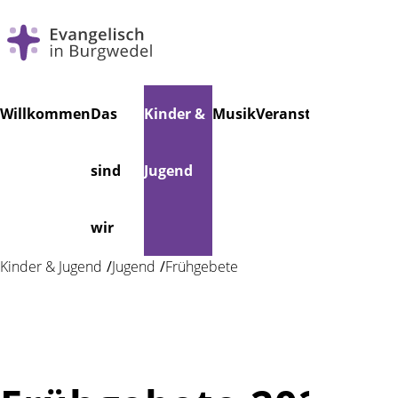
Navigation
Willkommen
Das
Kinder &
Musik
Veranstaltungen
Fr
überspringen
sind
Jugend
wir
Kinder & Jugend
Jugend
Frühgebete