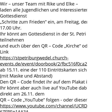
Wir – unser Team mit Rike und Elke –
laden alle Jugendlichen und Interessierten zum
Gottesdienst
„Schritte zum Frieden“ ein, am Freitag, den 26.11. um
17.00 Uhr.
Ihr könnt am Gottesdienst in der St. Petri Kirche
teilnehmen
und euch über den QR – Code „Kirche“ oder diesen
Link
https://stpetriburgwedel.church-
events.de/event/doorbook/2/fbc516f0ca2fbc516f0ca
ab 15.11. eine der 110 Eintrittskarten sichern.
(mit Maske und Abstand)
Den QR – Code findet ihr auf dem Plakat im Anhang.
Ihr könnt aber auch live auf YouTube dabei sein und
direkt am 26.11. dem
QR – Code „YouTube“ folgen - oder diesem Link:
https://www.youtube.com/channel/UCRDYbfhvGZdG
6ZFREp1AA3A