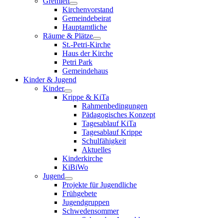
Gremien
Kirchenvorstand
Gemeindebeirat
Hauptamtliche
Räume & Plätze
St.-Petri-Kirche
Haus der Kirche
Petri Park
Gemeindehaus
Kinder & Jugend
Kinder
Krippe & KiTa
Rahmenbedingungen
Pädagogisches Konzept
Tagesablauf KiTa
Tagesablauf Krippe
Schulfähigkeit
Aktuelles
Kinderkirche
KiBiWo
Jugend
Projekte für Jugendliche
Frühgebete
Jugendgruppen
Schwedensommer