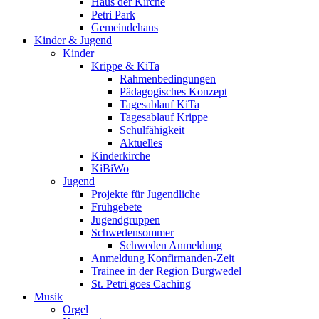
Haus der Kirche
Petri Park
Gemeindehaus
Kinder & Jugend
Kinder
Krippe & KiTa
Rahmenbedingungen
Pädagogisches Konzept
Tagesablauf KiTa
Tagesablauf Krippe
Schulfähigkeit
Aktuelles
Kinderkirche
KiBiWo
Jugend
Projekte für Jugendliche
Frühgebete
Jugendgruppen
Schwedensommer
Schweden Anmeldung
Anmeldung Konfirmanden-Zeit
Trainee in der Region Burgwedel
St. Petri goes Caching
Musik
Orgel