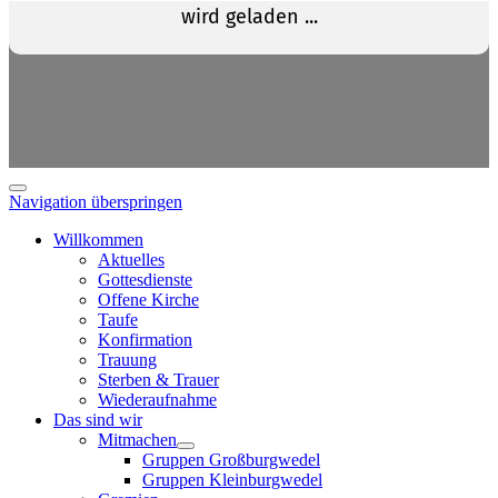
Navigation überspringen
Willkommen
Aktuelles
Gottesdienste
Offene Kirche
Taufe
Konfirmation
Trauung
Sterben & Trauer
Wiederaufnahme
Das sind wir
Mitmachen
Gruppen Großburgwedel
Gruppen Kleinburgwedel