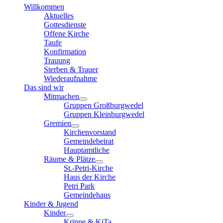
Willkommen
Aktuelles
Gottesdienste
Offene Kirche
Taufe
Konfirmation
Trauung
Sterben & Trauer
Wiederaufnahme
Das sind wir
Mitmachen
Gruppen Großburgwedel
Gruppen Kleinburgwedel
Gremien
Kirchenvorstand
Gemeindebeirat
Hauptamtliche
Räume & Plätze
St.-Petri-Kirche
Haus der Kirche
Petri Park
Gemeindehaus
Kinder & Jugend
Kinder
Krippe & KiTa