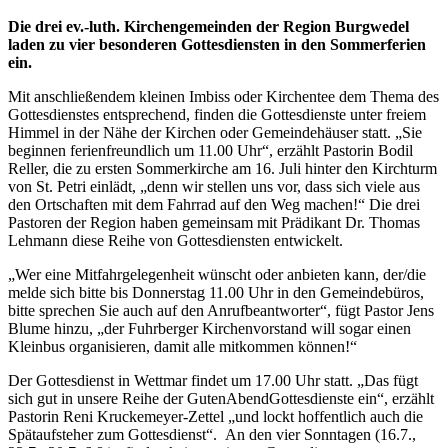
Die drei ev.-luth. Kirchengemeinden der Region Burgwedel
laden zu vier besonderen Gottesdiensten in den Sommerferien
ein.
Mit anschließendem kleinen Imbiss oder Kirchentee dem Thema des
Gottesdienstes entsprechend, finden die Gottesdienste unter freiem
Himmel in der Nähe der Kirchen oder Gemeindehäuser statt. „Sie
beginnen ferienfreundlich um 11.00 Uhr“, erzählt Pastorin Bodil
Reller, die zu ersten Sommerkirche am 16. Juli hinter den Kirchturm
von St. Petri einlädt, „denn wir stellen uns vor, dass sich viele aus
den Ortschaften mit dem Fahrrad auf den Weg machen!“ Die drei
Pastoren der Region haben gemeinsam mit Prädikant Dr. Thomas
Lehmann diese Reihe von Gottesdiensten entwickelt.
„Wer eine Mitfahrgelegenheit wünscht oder anbieten kann, der/die
melde sich bitte bis Donnerstag 11.00 Uhr in den Gemeindebüros,
bitte sprechen Sie auch auf den Anrufbeantworter“, fügt Pastor Jens
Blume hinzu, „der Fuhrberger Kirchenvorstand will sogar einen
Kleinbus organisieren, damit alle mitkommen können!“
Der Gottesdienst in Wettmar findet um 17.00 Uhr statt. „Das fügt
sich gut in unsere Reihe der GutenAbendGottesdienste ein“, erzählt
Pastorin Reni Kruckemeyer-Zettel „und lockt hoffentlich auch die
Spätaufsteher zum Gottesdienst“. An den vier Sonntagen (16.7.,