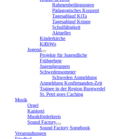
Rahmenbedingungen
Pädagogisches Konzept
Tagesablauf KiTa
Tagesablauf Krippe
Schulfähigkeit
Aktuelles
Kinderkirche
KiBiWo
Jugend
Projekte für Jugendliche
Frühgebete
Jugendgruppen
Schwedensommer
Schweden Anmeldung
Anmeldung Konfirmanden-Zeit
Trainee in der Region Burgwedel
St. Petri goes Caching
Musik
Orgel
Kantorei
Musikförderkreis
Sound Factory
Sound Factory Songbook
Veranstaltungen
Friedhof