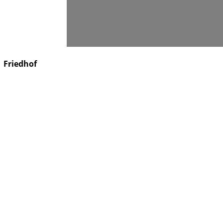
Suchen
Friedhof
Förderer & Stifter
Kontakt