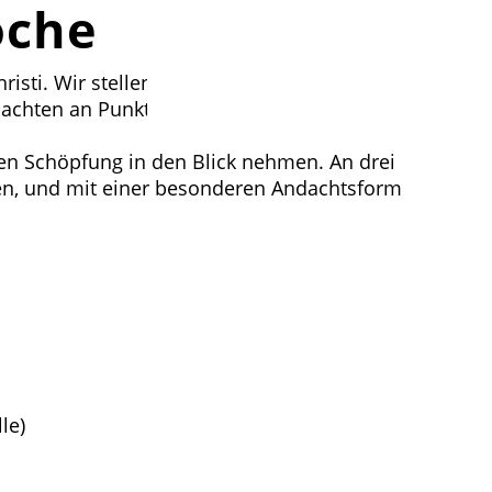
oche
sti. Wir stellen uns die Frage: wie können wir
chten an Punkten , die einen inhaltlichen Bezug
ten Schöpfung in den Blick nehmen. An drei
en, und mit einer besonderen Andachtsform
le)