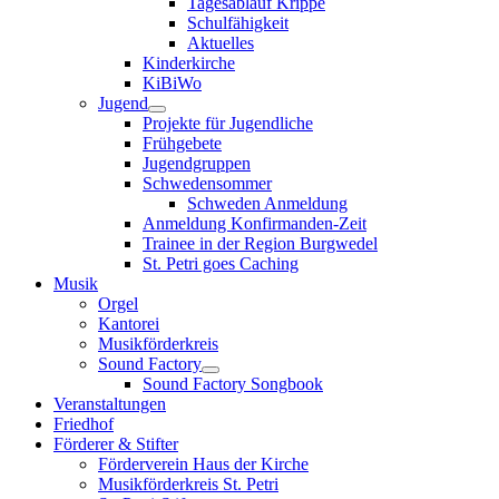
Tagesablauf Krippe
Schulfähigkeit
Aktuelles
Kinderkirche
KiBiWo
Jugend
Projekte für Jugendliche
Frühgebete
Jugendgruppen
Schwedensommer
Schweden Anmeldung
Anmeldung Konfirmanden-Zeit
Trainee in der Region Burgwedel
St. Petri goes Caching
Musik
Orgel
Kantorei
Musikförderkreis
Sound Factory
Sound Factory Songbook
Veranstaltungen
Friedhof
Förderer & Stifter
Förderverein Haus der Kirche
Musikförderkreis St. Petri