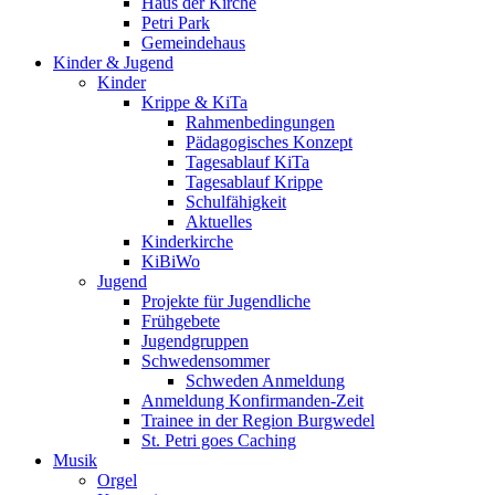
Haus der Kirche
Petri Park
Gemeindehaus
Kinder & Jugend
Kinder
Krippe & KiTa
Rahmenbedingungen
Pädagogisches Konzept
Tagesablauf KiTa
Tagesablauf Krippe
Schulfähigkeit
Aktuelles
Kinderkirche
KiBiWo
Jugend
Projekte für Jugendliche
Frühgebete
Jugendgruppen
Schwedensommer
Schweden Anmeldung
Anmeldung Konfirmanden-Zeit
Trainee in der Region Burgwedel
St. Petri goes Caching
Musik
Orgel