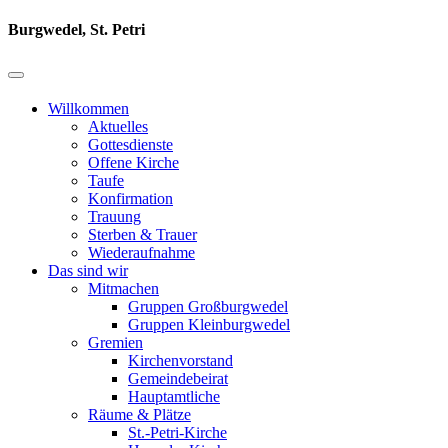
Burgwedel, St. Petri
Willkommen
Aktuelles
Gottesdienste
Offene Kirche
Taufe
Konfirmation
Trauung
Sterben & Trauer
Wiederaufnahme
Das sind wir
Mitmachen
Gruppen Großburgwedel
Gruppen Kleinburgwedel
Gremien
Kirchenvorstand
Gemeindebeirat
Hauptamtliche
Räume & Plätze
St.-Petri-Kirche