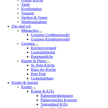
Offene Kirche
Taufe
Konfirmation
Trauung
Sterben & Trauer
Wiederaufnahme
Das sind wir
Mitmachen
Gruppen Großburgwedel
Gruppen Kleinburgwedel
Gremien
Kirchenvorstand
Gemeindebeirat
Hauptamtliche
Räume & Plätze
St.-Petri-Kirche
Haus der Kirche
Petri Park
Gemeindehaus
Kinder & Jugend
Kinder
Krippe & KiTa
Rahmenbedingungen
Pädagogisches Konzept
Tagesablauf KiTa