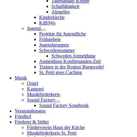
Tagesablauf Krippe
Schulfähigkeit
Aktuelles
Kinderkirche
KiBiWo
Jugend
Projekte für Jugendliche
Frühgebete
Jugendgruppen
Schwedensommer
Schweden Anmeldung
Anmeldung Konfirmanden-Zeit
Trainee in der Region Burgwedel
St. Petri goes Caching
Musik
Orgel
Kantorei
Musikförderkreis
Sound Factory
Sound Factory Songbook
Veranstaltungen
Friedhof
Förderer & Stifter
Förderverein Haus der Kirche
Musikförderkreis St. Petri