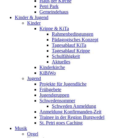
Haus der Kirche
Petri Park
Gemeindehaus
Kinder & Jugend
Kinder
Krippe & KiTa
Rahmenbedingungen
Pädagogisches Konzept
Tagesablauf KiTa
Tagesablauf Krippe
Schulfähigkeit
Aktuelles
Kinderkirche
KiBiWo
Jugend
Projekte für Jugendliche
Frühgebete
Jugendgruppen
Schwedensommer
Schweden Anmeldung
Anmeldung Konfirmanden-Zeit
Trainee in der Region Burgwedel
St. Petri goes Caching
Musik
Orgel