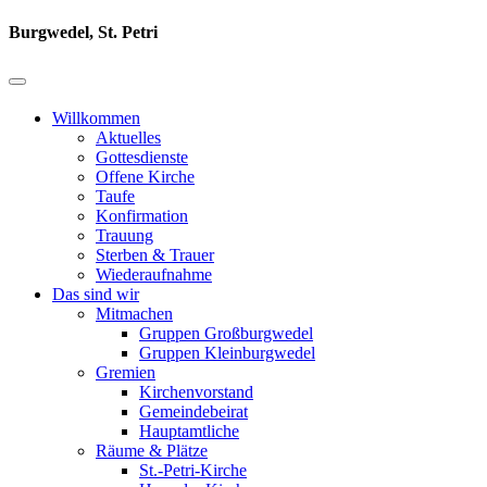
Burgwedel, St. Petri
Willkommen
Aktuelles
Gottesdienste
Offene Kirche
Taufe
Konfirmation
Trauung
Sterben & Trauer
Wiederaufnahme
Das sind wir
Mitmachen
Gruppen Großburgwedel
Gruppen Kleinburgwedel
Gremien
Kirchenvorstand
Gemeindebeirat
Hauptamtliche
Räume & Plätze
St.-Petri-Kirche