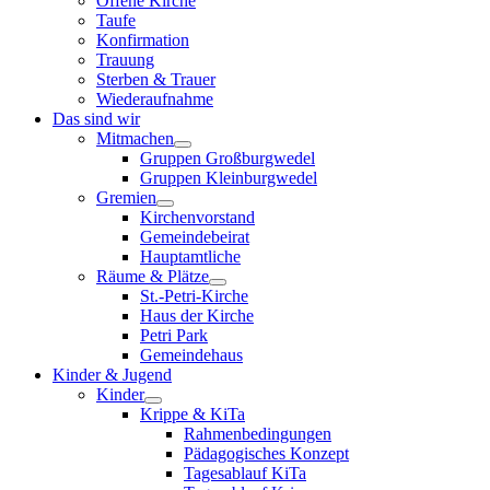
Offene Kirche
Taufe
Konfirmation
Trauung
Sterben & Trauer
Wiederaufnahme
Das sind wir
Mitmachen
Gruppen Großburgwedel
Gruppen Kleinburgwedel
Gremien
Kirchenvorstand
Gemeindebeirat
Hauptamtliche
Räume & Plätze
St.-Petri-Kirche
Haus der Kirche
Petri Park
Gemeindehaus
Kinder & Jugend
Kinder
Krippe & KiTa
Rahmenbedingungen
Pädagogisches Konzept
Tagesablauf KiTa