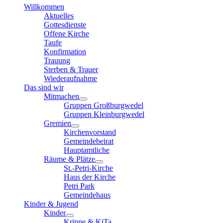
Willkommen
Aktuelles
Gottesdienste
Offene Kirche
Taufe
Konfirmation
Trauung
Sterben & Trauer
Wiederaufnahme
Das sind wir
Mitmachen
Gruppen Großburgwedel
Gruppen Kleinburgwedel
Gremien
Kirchenvorstand
Gemeindebeirat
Hauptamtliche
Räume & Plätze
St.-Petri-Kirche
Haus der Kirche
Petri Park
Gemeindehaus
Kinder & Jugend
Kinder
Krippe & KiTa