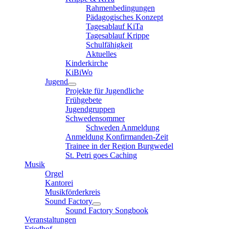
Rahmenbedingungen
Pädagogisches Konzept
Tagesablauf KiTa
Tagesablauf Krippe
Schulfähigkeit
Aktuelles
Kinderkirche
KiBiWo
Jugend
Projekte für Jugendliche
Frühgebete
Jugendgruppen
Schwedensommer
Schweden Anmeldung
Anmeldung Konfirmanden-Zeit
Trainee in der Region Burgwedel
St. Petri goes Caching
Musik
Orgel
Kantorei
Musikförderkreis
Sound Factory
Sound Factory Songbook
Veranstaltungen
Friedhof