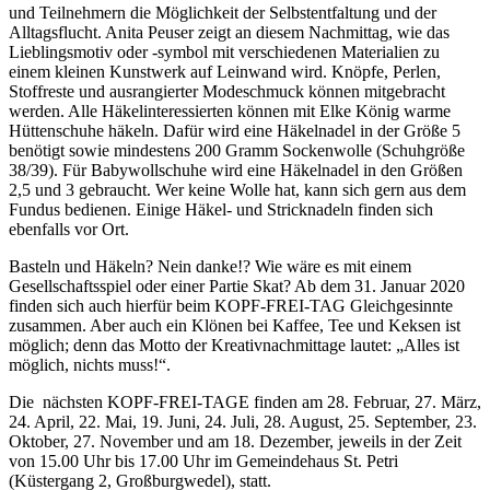
und Teilnehmern die Möglichkeit der Selbstentfaltung und der
Alltagsflucht. Anita Peuser zeigt an diesem Nachmittag, wie das
Lieblingsmotiv oder -symbol mit verschiedenen Materialien zu
einem kleinen Kunstwerk auf Leinwand wird. Knöpfe, Perlen,
Stoffreste und ausrangierter Modeschmuck können mitgebracht
werden. Alle Häkelinteressierten können mit Elke König warme
Hüttenschuhe häkeln. Dafür wird eine Häkelnadel in der Größe 5
benötigt sowie mindestens 200 Gramm Sockenwolle (Schuhgröße
38/39). Für Babywollschuhe wird eine Häkelnadel in den Größen
2,5 und 3 gebraucht. Wer keine Wolle hat, kann sich gern aus dem
Fundus bedienen. Einige Häkel- und Stricknadeln finden sich
ebenfalls vor Ort.
Basteln und Häkeln? Nein danke!? Wie wäre es mit einem
Gesellschaftsspiel oder einer Partie Skat? Ab dem 31. Januar 2020
finden sich auch hierfür beim KOPF-FREI-TAG Gleichgesinnte
zusammen. Aber auch ein Klönen bei Kaffee, Tee und Keksen ist
möglich; denn das Motto der Kreativnachmittage lautet: „Alles ist
möglich, nichts muss!“.
Die nächsten KOPF-FREI-TAGE finden am 28. Februar, 27. März,
24. April, 22. Mai, 19. Juni, 24. Juli, 28. August, 25. September, 23.
Oktober, 27. November und am 18. Dezember, jeweils in der Zeit
von 15.00 Uhr bis 17.00 Uhr im Gemeindehaus St. Petri
(Küstergang 2, Großburgwedel), statt.