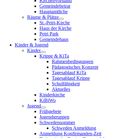
Kirchenvorstand
Gemeindebeirat
Hauptamtliche
Räume & Plätze
St.-Petri-Kirche
Haus der Kirche
Petri Park
Gemeindehaus
Kinder & Jugend
Kinder
Krippe & KiTa
Rahmenbedingungen
Pädagogisches Konzept
Tagesablauf KiTa
Tagesablauf Krippe
Schulfähigkeit
Aktuelles
Kinderkirche
KiBiWo
Jugend
Frühgebete
Jugendgruppen
Schwedensommer
Schweden Anmeldung
Anmeldung Konfirmanden-Zeit