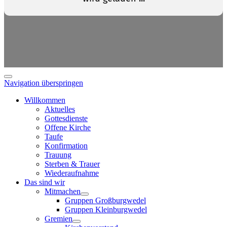
Navigation überspringen
Willkommen
Aktuelles
Gottesdienste
Offene Kirche
Taufe
Konfirmation
Trauung
Sterben & Trauer
Wiederaufnahme
Das sind wir
Mitmachen
Gruppen Großburgwedel
Gruppen Kleinburgwedel
Gremien