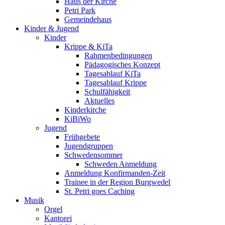
Haus der Kirche
Petri Park
Gemeindehaus
Kinder & Jugend
Kinder
Krippe & KiTa
Rahmenbedingungen
Pädagogisches Konzept
Tagesablauf KiTa
Tagesablauf Krippe
Schulfähigkeit
Aktuelles
Kinderkirche
KiBiWo
Jugend
Frühgebete
Jugendgruppen
Schwedensommer
Schweden Anmeldung
Anmeldung Konfirmanden-Zeit
Trainee in der Region Burgwedel
St. Petri goes Caching
Musik
Orgel
Kantorei