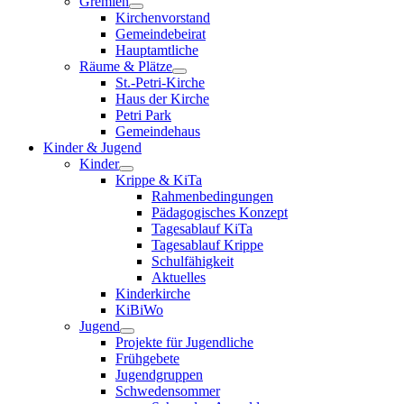
Gremien
Kirchenvorstand
Gemeindebeirat
Hauptamtliche
Räume & Plätze
St.-Petri-Kirche
Haus der Kirche
Petri Park
Gemeindehaus
Kinder & Jugend
Kinder
Krippe & KiTa
Rahmenbedingungen
Pädagogisches Konzept
Tagesablauf KiTa
Tagesablauf Krippe
Schulfähigkeit
Aktuelles
Kinderkirche
KiBiWo
Jugend
Projekte für Jugendliche
Frühgebete
Jugendgruppen
Schwedensommer