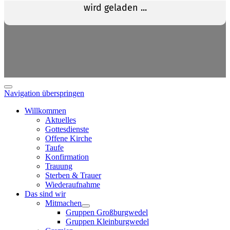
Navigation überspringen
Willkommen
Aktuelles
Gottesdienste
Offene Kirche
Taufe
Konfirmation
Trauung
Sterben & Trauer
Wiederaufnahme
Das sind wir
Mitmachen
Gruppen Großburgwedel
Gruppen Kleinburgwedel