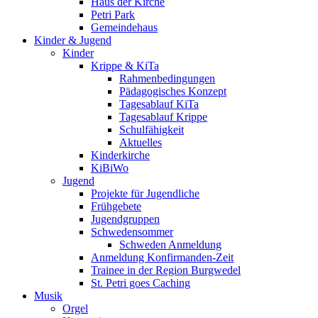
Haus der Kirche
Petri Park
Gemeindehaus
Kinder & Jugend
Kinder
Krippe & KiTa
Rahmenbedingungen
Pädagogisches Konzept
Tagesablauf KiTa
Tagesablauf Krippe
Schulfähigkeit
Aktuelles
Kinderkirche
KiBiWo
Jugend
Projekte für Jugendliche
Frühgebete
Jugendgruppen
Schwedensommer
Schweden Anmeldung
Anmeldung Konfirmanden-Zeit
Trainee in der Region Burgwedel
St. Petri goes Caching
Musik
Orgel