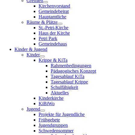
Gremien
Kirchenvorstand
Gemeindebeirat
Hauptamtliche
Räume & Plätze
St.-Petri-Kirche
Haus der Kirche
Petri Park
Gemeindehaus
Kinder & Jugend
Kinder
Krippe & KiTa
Rahmenbedingungen
Pädagogisches Konzept
Tagesablauf KiTa
Tagesablauf Krippe
Schulfähigkeit
Aktuelles
Kinderkirche
KiBiWo
Jugend
Projekte für Jugendliche
Frühgebete
Jugendgruppen
Schwedensommer