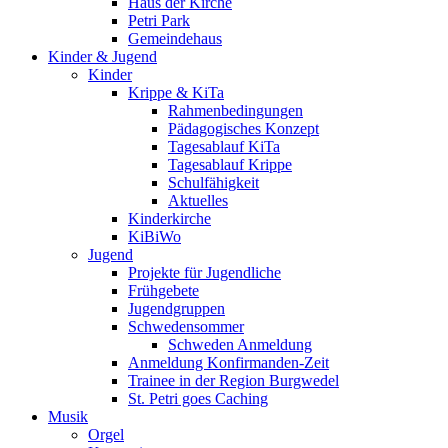
Haus der Kirche
Petri Park
Gemeindehaus
Kinder & Jugend
Kinder
Krippe & KiTa
Rahmenbedingungen
Pädagogisches Konzept
Tagesablauf KiTa
Tagesablauf Krippe
Schulfähigkeit
Aktuelles
Kinderkirche
KiBiWo
Jugend
Projekte für Jugendliche
Frühgebete
Jugendgruppen
Schwedensommer
Schweden Anmeldung
Anmeldung Konfirmanden-Zeit
Trainee in der Region Burgwedel
St. Petri goes Caching
Musik
Orgel