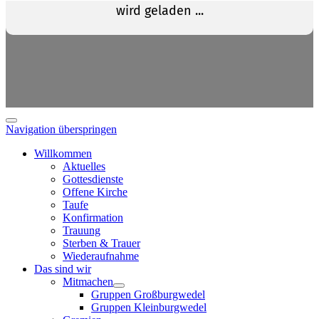
Navigation überspringen
Willkommen
Aktuelles
Gottesdienste
Offene Kirche
Taufe
Konfirmation
Trauung
Sterben & Trauer
Wiederaufnahme
Das sind wir
Mitmachen
Gruppen Großburgwedel
Gruppen Kleinburgwedel