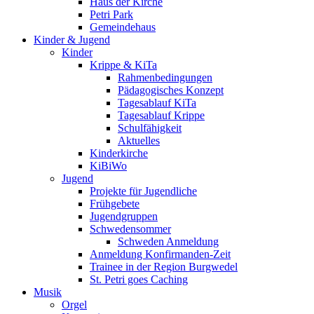
Haus der Kirche
Petri Park
Gemeindehaus
Kinder & Jugend
Kinder
Krippe & KiTa
Rahmenbedingungen
Pädagogisches Konzept
Tagesablauf KiTa
Tagesablauf Krippe
Schulfähigkeit
Aktuelles
Kinderkirche
KiBiWo
Jugend
Projekte für Jugendliche
Frühgebete
Jugendgruppen
Schwedensommer
Schweden Anmeldung
Anmeldung Konfirmanden-Zeit
Trainee in der Region Burgwedel
St. Petri goes Caching
Musik
Orgel