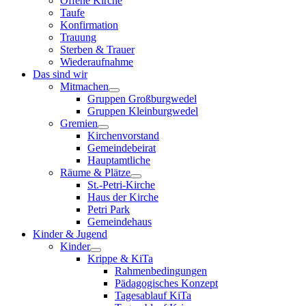
Offene Kirche
Taufe
Konfirmation
Trauung
Sterben & Trauer
Wiederaufnahme
Das sind wir
Mitmachen
Gruppen Großburgwedel
Gruppen Kleinburgwedel
Gremien
Kirchenvorstand
Gemeindebeirat
Hauptamtliche
Räume & Plätze
St.-Petri-Kirche
Haus der Kirche
Petri Park
Gemeindehaus
Kinder & Jugend
Kinder
Krippe & KiTa
Rahmenbedingungen
Pädagogisches Konzept
Tagesablauf KiTa