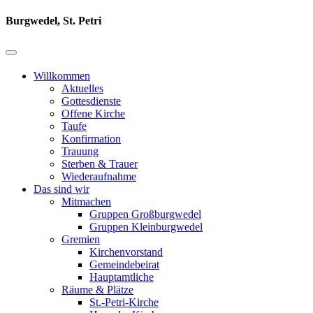
Burgwedel, St. Petri
Willkommen
Aktuelles
Gottesdienste
Offene Kirche
Taufe
Konfirmation
Trauung
Sterben & Trauer
Wiederaufnahme
Das sind wir
Mitmachen
Gruppen Großburgwedel
Gruppen Kleinburgwedel
Gremien
Kirchenvorstand
Gemeindebeirat
Hauptamtliche
Räume & Plätze
St.-Petri-Kirche