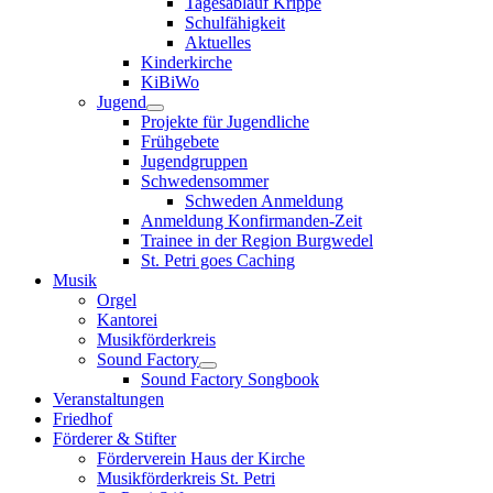
Tagesablauf Krippe
Schulfähigkeit
Aktuelles
Kinderkirche
KiBiWo
Jugend
Projekte für Jugendliche
Frühgebete
Jugendgruppen
Schwedensommer
Schweden Anmeldung
Anmeldung Konfirmanden-Zeit
Trainee in der Region Burgwedel
St. Petri goes Caching
Musik
Orgel
Kantorei
Musikförderkreis
Sound Factory
Sound Factory Songbook
Veranstaltungen
Friedhof
Förderer & Stifter
Förderverein Haus der Kirche
Musikförderkreis St. Petri