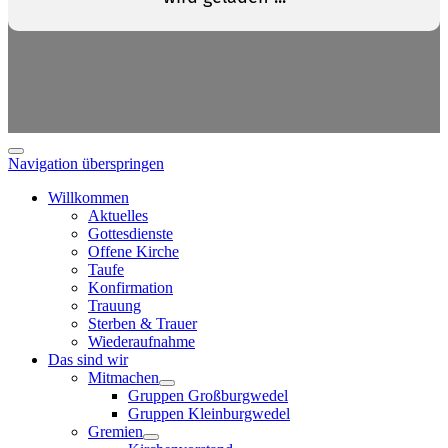
Navigation überspringen
Willkommen
Aktuelles
Gottesdienste
Offene Kirche
Taufe
Konfirmation
Trauung
Sterben & Trauer
Wiederaufnahme
Das sind wir
Mitmachen
Gruppen Großburgwedel
Gruppen Kleinburgwedel
Gremien