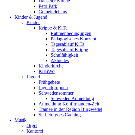
Haus der Kirche
Petri Park
Gemeindehaus
Kinder & Jugend
Kinder
Krippe & KiTa
Rahmenbedingungen
Pädagogisches Konzept
Tagesablauf KiTa
Tagesablauf Krippe
Schulfähigkeit
Aktuelles
Kinderkirche
KiBiWo
Jugend
Frühgebete
Jugendgruppen
Schwedensommer
Schweden Anmeldung
Anmeldung Konfirmanden-Zeit
Trainee in der Region Burgwedel
St. Petri goes Caching
Musik
Orgel
Kantorei