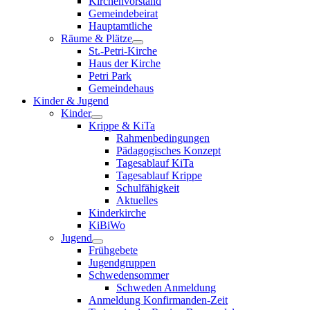
Kirchenvorstand
Gemeindebeirat
Hauptamtliche
Räume & Plätze
St.-Petri-Kirche
Haus der Kirche
Petri Park
Gemeindehaus
Kinder & Jugend
Kinder
Krippe & KiTa
Rahmenbedingungen
Pädagogisches Konzept
Tagesablauf KiTa
Tagesablauf Krippe
Schulfähigkeit
Aktuelles
Kinderkirche
KiBiWo
Jugend
Frühgebete
Jugendgruppen
Schwedensommer
Schweden Anmeldung
Anmeldung Konfirmanden-Zeit