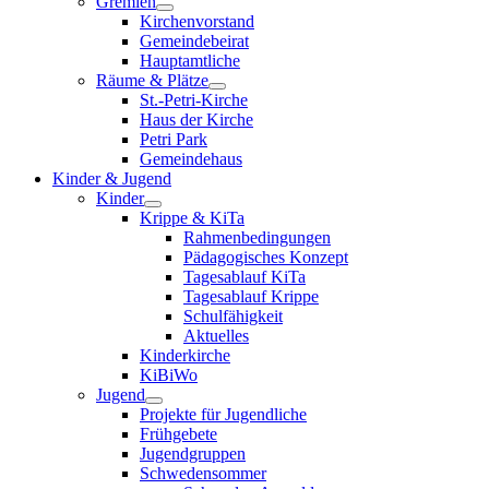
Gremien
Kirchenvorstand
Gemeindebeirat
Hauptamtliche
Räume & Plätze
St.-Petri-Kirche
Haus der Kirche
Petri Park
Gemeindehaus
Kinder & Jugend
Kinder
Krippe & KiTa
Rahmenbedingungen
Pädagogisches Konzept
Tagesablauf KiTa
Tagesablauf Krippe
Schulfähigkeit
Aktuelles
Kinderkirche
KiBiWo
Jugend
Projekte für Jugendliche
Frühgebete
Jugendgruppen
Schwedensommer