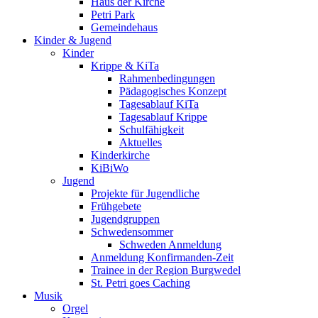
Haus der Kirche
Petri Park
Gemeindehaus
Kinder & Jugend
Kinder
Krippe & KiTa
Rahmenbedingungen
Pädagogisches Konzept
Tagesablauf KiTa
Tagesablauf Krippe
Schulfähigkeit
Aktuelles
Kinderkirche
KiBiWo
Jugend
Projekte für Jugendliche
Frühgebete
Jugendgruppen
Schwedensommer
Schweden Anmeldung
Anmeldung Konfirmanden-Zeit
Trainee in der Region Burgwedel
St. Petri goes Caching
Musik
Orgel