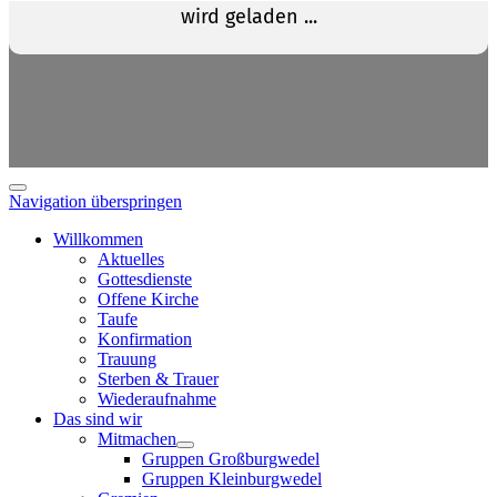
Navigation überspringen
Willkommen
Aktuelles
Gottesdienste
Offene Kirche
Taufe
Konfirmation
Trauung
Sterben & Trauer
Wiederaufnahme
Das sind wir
Mitmachen
Gruppen Großburgwedel
Gruppen Kleinburgwedel