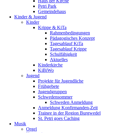
Haus der Kirche
Petri Park
Gemeindehaus
Kinder & Jugend
Kinder
Krippe & KiTa
Rahmenbedingungen
Pädagogisches Konzept
Tagesablauf KiTa
Tagesablauf Krippe
Schulfähigkeit
Aktuelles
Kinderkirche
KiBiWo
Jugend
Projekte für Jugendliche
Frühgebete
Jugendgruppen
Schwedensommer
Schweden Anmeldung
Anmeldung Konfirmanden-Zeit
Trainee in der Region Burgwedel
St. Petri goes Caching
Musik
Orgel