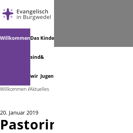
Navigation
Suchen
Willkommen
Das
Kinder
Musik
Veranstaltungen
Friedhof
überspringen
sind
&
wir
Jugend
Willkommen
Aktuelles
20. Januar 2019
Pastorin Reller in