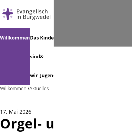
Navigation
Suchen
Willkommen
Das
Kinder
Musik
Veranstaltungen
Friedhof
überspringen
sind
&
wir
Jugend
Willkommen
Aktuelles
17. Mai 2026
Orgel- und