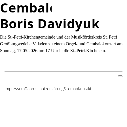
Cembalokonzert:
Boris Davidyuk
Die St.-Petri-Kirchengemeinde und der Musikförderkreis St. Petri
Großburgwedel e.V. laden zu einem Orgel- und Cembalokonzert am
Sonntag, 17.05.2026 um 17 Uhr in die St.-Petri-Kirche ein.
Impressum
Datenschutzerklärung
Sitemap
Kontakt
Navigation
überspringen