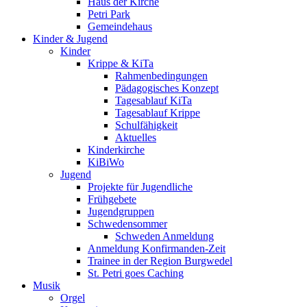
Haus der Kirche
Petri Park
Gemeindehaus
Kinder & Jugend
Kinder
Krippe & KiTa
Rahmenbedingungen
Pädagogisches Konzept
Tagesablauf KiTa
Tagesablauf Krippe
Schulfähigkeit
Aktuelles
Kinderkirche
KiBiWo
Jugend
Projekte für Jugendliche
Frühgebete
Jugendgruppen
Schwedensommer
Schweden Anmeldung
Anmeldung Konfirmanden-Zeit
Trainee in der Region Burgwedel
St. Petri goes Caching
Musik
Orgel