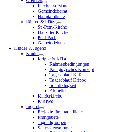
Gremien
Kirchenvorstand
Gemeindebeirat
Hauptamtliche
Räume & Plätze
St.-Petri-Kirche
Haus der Kirche
Petri Park
Gemeindehaus
Kinder & Jugend
Kinder
Krippe & KiTa
Rahmenbedingungen
Pädagogisches Konzept
Tagesablauf KiTa
Tagesablauf Krippe
Schulfähigkeit
Aktuelles
Kinderkirche
KiBiWo
Jugend
Projekte für Jugendliche
Frühgebete
Jugendgruppen
Schwedensommer