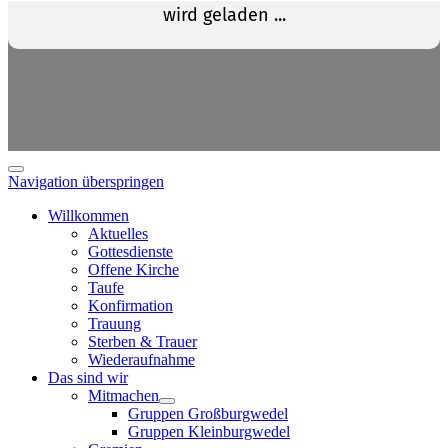
Navigation überspringen
Willkommen
Aktuelles
Gottesdienste
Offene Kirche
Taufe
Konfirmation
Trauung
Sterben & Trauer
Wiederaufnahme
Das sind wir
Mitmachen
Gruppen Großburgwedel
Gruppen Kleinburgwedel