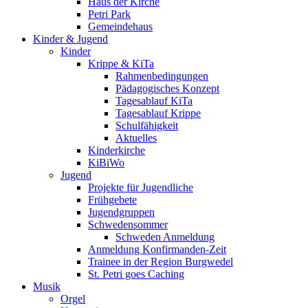
Haus der Kirche
Petri Park
Gemeindehaus
Kinder & Jugend
Kinder
Krippe & KiTa
Rahmenbedingungen
Pädagogisches Konzept
Tagesablauf KiTa
Tagesablauf Krippe
Schulfähigkeit
Aktuelles
Kinderkirche
KiBiWo
Jugend
Projekte für Jugendliche
Frühgebete
Jugendgruppen
Schwedensommer
Schweden Anmeldung
Anmeldung Konfirmanden-Zeit
Trainee in der Region Burgwedel
St. Petri goes Caching
Musik
Orgel