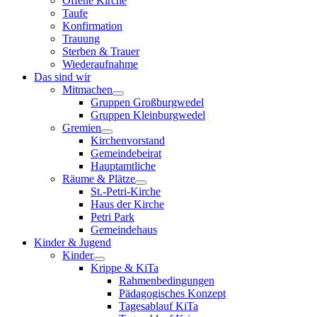
Offene Kirche
Taufe
Konfirmation
Trauung
Sterben & Trauer
Wiederaufnahme
Das sind wir
Mitmachen
Gruppen Großburgwedel
Gruppen Kleinburgwedel
Gremien
Kirchenvorstand
Gemeindebeirat
Hauptamtliche
Räume & Plätze
St.-Petri-Kirche
Haus der Kirche
Petri Park
Gemeindehaus
Kinder & Jugend
Kinder
Krippe & KiTa
Rahmenbedingungen
Pädagogisches Konzept
Tagesablauf KiTa