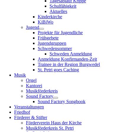
Tagesablauf Krippe
Schulfähigkeit
Aktuelles
Kinderkirche
KiBiWo
Jugend
Projekte für Jugendliche
Frühgebete
Jugendgruppen
Schwedensommer
Schweden Anmeldung
Anmeldung Konfirmanden-Zeit
Trainee in der Region Burgwedel
St. Petri goes Caching
Musik
Orgel
Kantorei
Musikförderkreis
Sound Factory
Sound Factory Songbook
Veranstaltungen
Friedhof
Förderer & Stifter
Förderverein Haus der Kirche
Musikförderkreis St. Petri