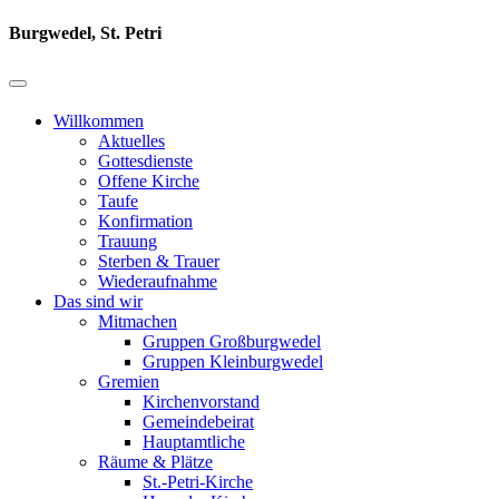
Burgwedel, St. Petri
Willkommen
Aktuelles
Gottesdienste
Offene Kirche
Taufe
Konfirmation
Trauung
Sterben & Trauer
Wiederaufnahme
Das sind wir
Mitmachen
Gruppen Großburgwedel
Gruppen Kleinburgwedel
Gremien
Kirchenvorstand
Gemeindebeirat
Hauptamtliche
Räume & Plätze
St.-Petri-Kirche