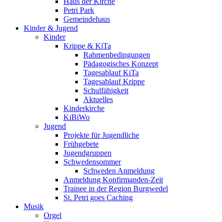
Haus der Kirche
Petri Park
Gemeindehaus
Kinder & Jugend
Kinder
Krippe & KiTa
Rahmenbedingungen
Pädagogisches Konzept
Tagesablauf KiTa
Tagesablauf Krippe
Schulfähigkeit
Aktuelles
Kinderkirche
KiBiWo
Jugend
Projekte für Jugendliche
Frühgebete
Jugendgruppen
Schwedensommer
Schweden Anmeldung
Anmeldung Konfirmanden-Zeit
Trainee in der Region Burgwedel
St. Petri goes Caching
Musik
Orgel