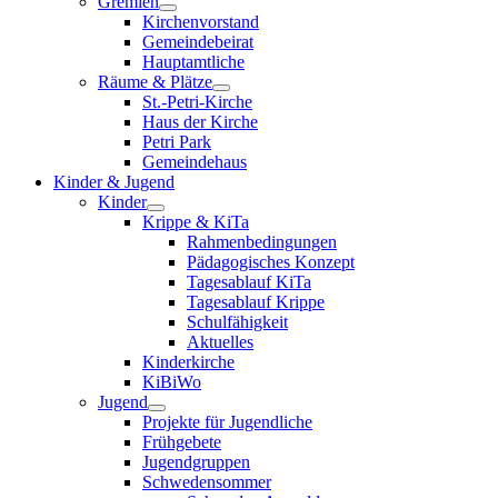
Gremien
Kirchenvorstand
Gemeindebeirat
Hauptamtliche
Räume & Plätze
St.-Petri-Kirche
Haus der Kirche
Petri Park
Gemeindehaus
Kinder & Jugend
Kinder
Krippe & KiTa
Rahmenbedingungen
Pädagogisches Konzept
Tagesablauf KiTa
Tagesablauf Krippe
Schulfähigkeit
Aktuelles
Kinderkirche
KiBiWo
Jugend
Projekte für Jugendliche
Frühgebete
Jugendgruppen
Schwedensommer