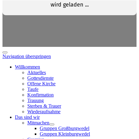
Navigation überspringen
Willkommen
Aktuelles
Gottesdienste
Offene Kirche
Taufe
Konfirmation
Trauung
Sterben & Trauer
Wiederaufnahme
Das sind wir
Mitmachen
Gruppen Großburgwedel
Gruppen Kleinburgwedel