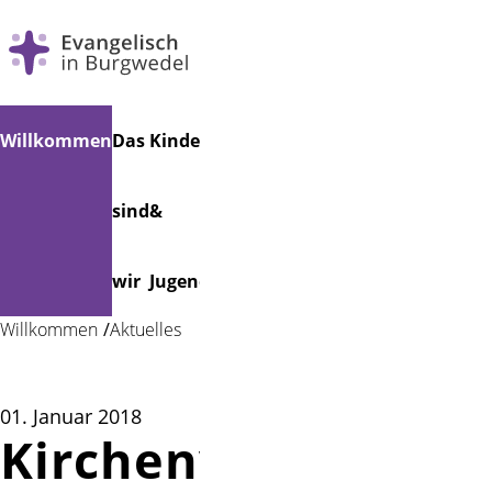
Navigation
Suchen
Willkommen
Das
Kinder
Musik
Veranstaltungen
Friedhof
überspringen
sind
&
wir
Jugend
Willkommen
Aktuelles
01. Januar 2018
Kirchenvorstands