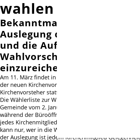
wahlen 2018
Bekanntmachung über die
Auslegung der Wählerliste
und die Aufforderung,
Wahlvorschläge
einzureichen
Am 11. März findet in unserer Landeskirche die Wahl
der neuen Kirchenvorsteherinnen und
Kirchenvorsteher statt.
Die Wählerliste zur Wahl ist in unserer St. Petri –
Gemeinde vom 2. Januar bis zum 15. Januar 2018
während der Büroöffnungszeiten im Pfarrbüro für
jedes Kirchenmitglied zugänglich ausgelegt. Wählen
kann nur, wer in die Wählerliste eingetragen ist. Mit
der Auslegung ist jedem Kirchenmitglied Gelegenheit