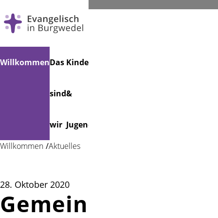
Navigation
Suchen
Willkommen
Das
Kinder
Musik
Veranstaltungen
Friedhof
überspringen
sind
&
wir
Jugend
Willkommen
Aktuelles
28. Oktober 2020
Gemeindebrief