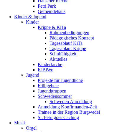
Haus der Kirche
Petri Park
Gemeindehaus
Kinder & Jugend
Kinder
Krippe & KiTa
Rahmenbedingungen
Pädagogisches Konzept
Tagesablauf KiTa
Tagesablauf Krippe
Schulfähigkeit
Aktuelles
Kinderkirche
KiBiWo
Jugend
Projekte für Jugendliche
Frühgebete
Jugendgruppen
Schwedensommer
Schweden Anmeldung
Anmeldung Konfirmanden-Zeit
Trainee in der Region Burgwedel
St. Petri goes Caching
Musik
Orgel