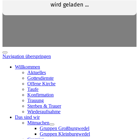
Navigation überspringen
Willkommen
Aktuelles
Gottesdienste
Offene Kirche
Taufe
Konfirmation
Trauung
Sterben & Trauer
Wiederaufnahme
Das sind wir
Mitmachen
Gruppen Großburgwedel
Gruppen Kleinburgwedel