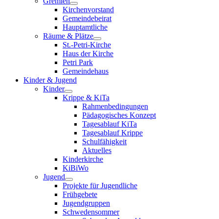
Gremien
Kirchenvorstand
Gemeindebeirat
Hauptamtliche
Räume & Plätze
St.-Petri-Kirche
Haus der Kirche
Petri Park
Gemeindehaus
Kinder & Jugend
Kinder
Krippe & KiTa
Rahmenbedingungen
Pädagogisches Konzept
Tagesablauf KiTa
Tagesablauf Krippe
Schulfähigkeit
Aktuelles
Kinderkirche
KiBiWo
Jugend
Projekte für Jugendliche
Frühgebete
Jugendgruppen
Schwedensommer