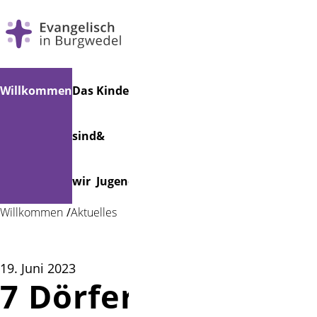
Navigation
Suchen
Willkommen
Das
Kinder
Musik
Veranstaltungen
Friedhof
überspringen
sind
&
wir
Jugend
Willkommen
Aktuelles
19. Juni 2023
7 Dörfer - 7