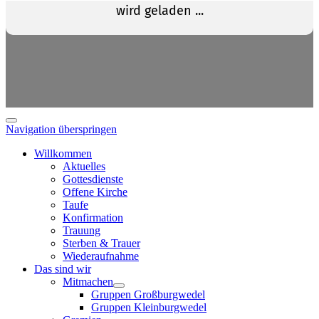
Navigation überspringen
Willkommen
Aktuelles
Gottesdienste
Offene Kirche
Taufe
Konfirmation
Trauung
Sterben & Trauer
Wiederaufnahme
Das sind wir
Mitmachen
Gruppen Großburgwedel
Gruppen Kleinburgwedel