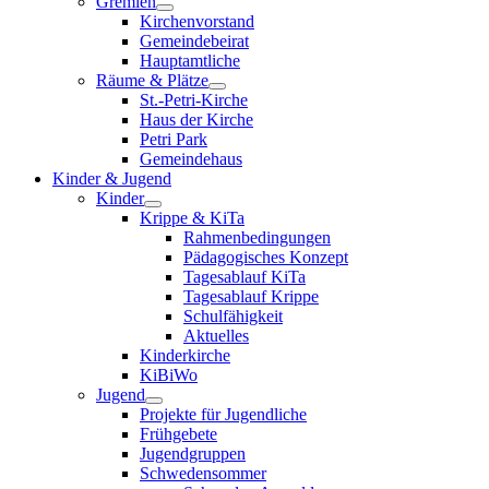
Gremien
Kirchenvorstand
Gemeindebeirat
Hauptamtliche
Räume & Plätze
St.-Petri-Kirche
Haus der Kirche
Petri Park
Gemeindehaus
Kinder & Jugend
Kinder
Krippe & KiTa
Rahmenbedingungen
Pädagogisches Konzept
Tagesablauf KiTa
Tagesablauf Krippe
Schulfähigkeit
Aktuelles
Kinderkirche
KiBiWo
Jugend
Projekte für Jugendliche
Frühgebete
Jugendgruppen
Schwedensommer