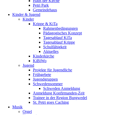
Haus der Kirche
Petri Park
Gemeindehaus
Kinder & Jugend
Kinder
Krippe & KiTa
Rahmenbedingungen
Pädagogisches Konzept
Tagesablauf KiTa
Tagesablauf Krippe
Schulfähigkeit
Aktuelles
Kinderkirche
KiBiWo
Jugend
Projekte für Jugendliche
Frühgebete
Jugendgruppen
Schwedensommer
Schweden Anmeldung
Anmeldung Konfirmanden-Zeit
Trainee in der Region Burgwedel
St. Petri goes Caching
Musik
Orgel