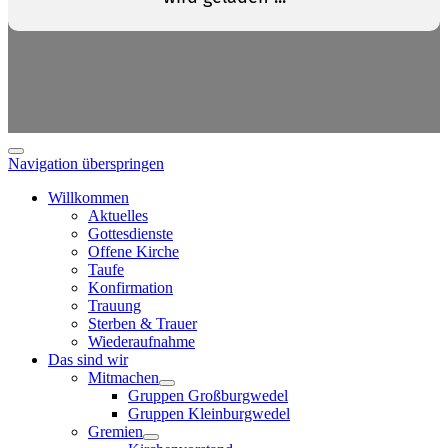
Navigation überspringen
Willkommen
Aktuelles
Gottesdienste
Offene Kirche
Taufe
Konfirmation
Trauung
Sterben & Trauer
Wiederaufnahme
Das sind wir
Mitmachen
Gruppen Großburgwedel
Gruppen Kleinburgwedel
Gremien