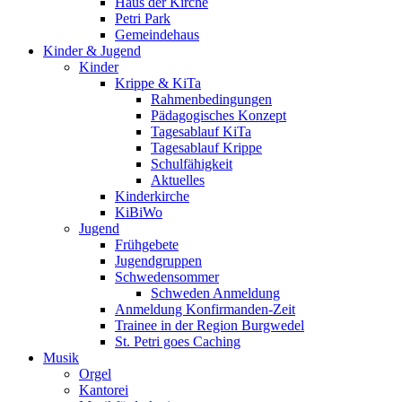
Haus der Kirche
Petri Park
Gemeindehaus
Kinder & Jugend
Kinder
Krippe & KiTa
Rahmenbedingungen
Pädagogisches Konzept
Tagesablauf KiTa
Tagesablauf Krippe
Schulfähigkeit
Aktuelles
Kinderkirche
KiBiWo
Jugend
Frühgebete
Jugendgruppen
Schwedensommer
Schweden Anmeldung
Anmeldung Konfirmanden-Zeit
Trainee in der Region Burgwedel
St. Petri goes Caching
Musik
Orgel
Kantorei