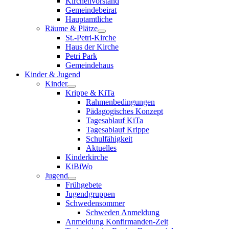
Kirchenvorstand
Gemeindebeirat
Hauptamtliche
Räume & Plätze
St.-Petri-Kirche
Haus der Kirche
Petri Park
Gemeindehaus
Kinder & Jugend
Kinder
Krippe & KiTa
Rahmenbedingungen
Pädagogisches Konzept
Tagesablauf KiTa
Tagesablauf Krippe
Schulfähigkeit
Aktuelles
Kinderkirche
KiBiWo
Jugend
Frühgebete
Jugendgruppen
Schwedensommer
Schweden Anmeldung
Anmeldung Konfirmanden-Zeit