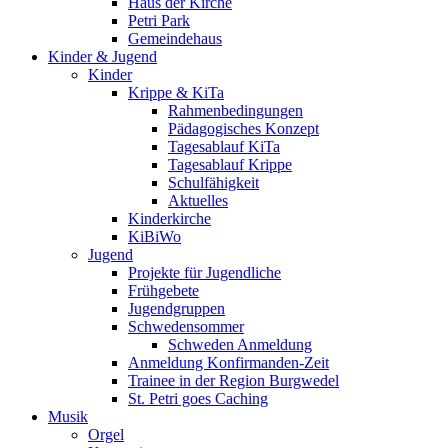
Haus der Kirche
Petri Park
Gemeindehaus
Kinder & Jugend
Kinder
Krippe & KiTa
Rahmenbedingungen
Pädagogisches Konzept
Tagesablauf KiTa
Tagesablauf Krippe
Schulfähigkeit
Aktuelles
Kinderkirche
KiBiWo
Jugend
Projekte für Jugendliche
Frühgebete
Jugendgruppen
Schwedensommer
Schweden Anmeldung
Anmeldung Konfirmanden-Zeit
Trainee in der Region Burgwedel
St. Petri goes Caching
Musik
Orgel