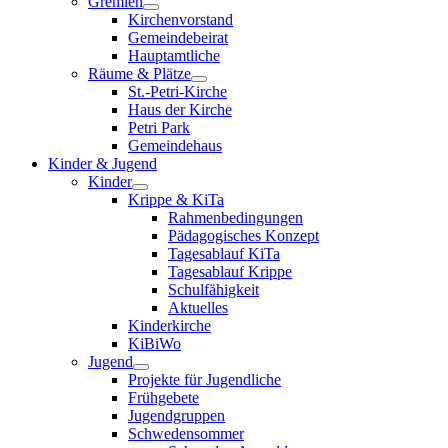
Gremien
Kirchenvorstand
Gemeindebeirat
Hauptamtliche
Räume & Plätze
St.-Petri-Kirche
Haus der Kirche
Petri Park
Gemeindehaus
Kinder & Jugend
Kinder
Krippe & KiTa
Rahmenbedingungen
Pädagogisches Konzept
Tagesablauf KiTa
Tagesablauf Krippe
Schulfähigkeit
Aktuelles
Kinderkirche
KiBiWo
Jugend
Projekte für Jugendliche
Frühgebete
Jugendgruppen
Schwedensommer