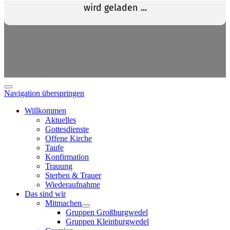
Navigation überspringen
Willkommen
Aktuelles
Gottesdienste
Offene Kirche
Taufe
Konfirmation
Trauung
Sterben & Trauer
Wiederaufnahme
Das sind wir
Mitmachen
Gruppen Großburgwedel
Gruppen Kleinburgwedel