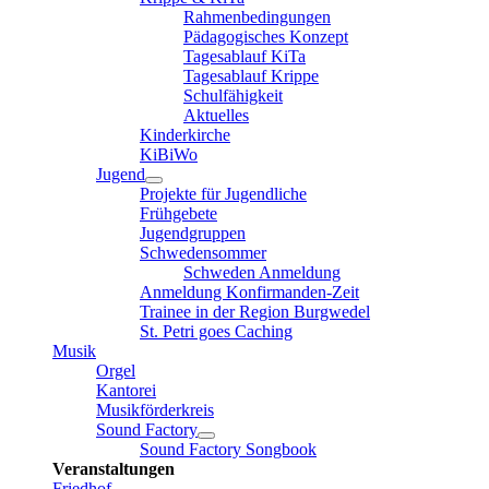
Rahmenbedingungen
Pädagogisches Konzept
Tagesablauf KiTa
Tagesablauf Krippe
Schulfähigkeit
Aktuelles
Kinderkirche
KiBiWo
Jugend
Projekte für Jugendliche
Frühgebete
Jugendgruppen
Schwedensommer
Schweden Anmeldung
Anmeldung Konfirmanden-Zeit
Trainee in der Region Burgwedel
St. Petri goes Caching
Musik
Orgel
Kantorei
Musikförderkreis
Sound Factory
Sound Factory Songbook
Veranstaltungen
Friedhof