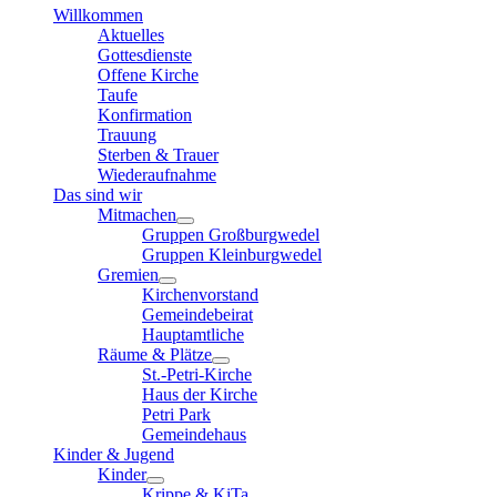
Willkommen
Aktuelles
Gottesdienste
Offene Kirche
Taufe
Konfirmation
Trauung
Sterben & Trauer
Wiederaufnahme
Das sind wir
Mitmachen
Gruppen Großburgwedel
Gruppen Kleinburgwedel
Gremien
Kirchenvorstand
Gemeindebeirat
Hauptamtliche
Räume & Plätze
St.-Petri-Kirche
Haus der Kirche
Petri Park
Gemeindehaus
Kinder & Jugend
Kinder
Krippe & KiTa