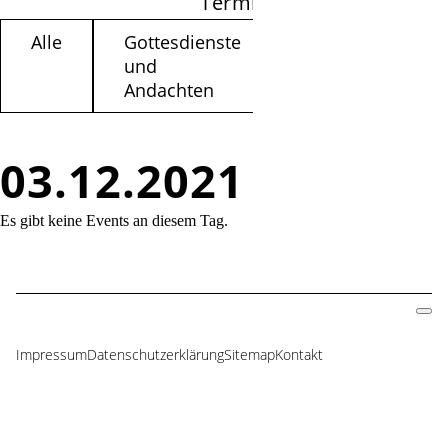
Termine filtern
Alle
Gottesdienste
Kinder /
und
Jugendliche
Andachten
03.12.2021
Es gibt keine Events an diesem Tag.
Impressum
Datenschutzerklärung
Sitemap
Kontakt
Navigation
überspringen