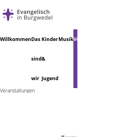
Navigation
Willkommen
Das
Kinder
Musik
Veranstaltungen
Friedhof
überspringen
sind
&
Foto: Hennig
wir
Jugend
Veranstaltungen