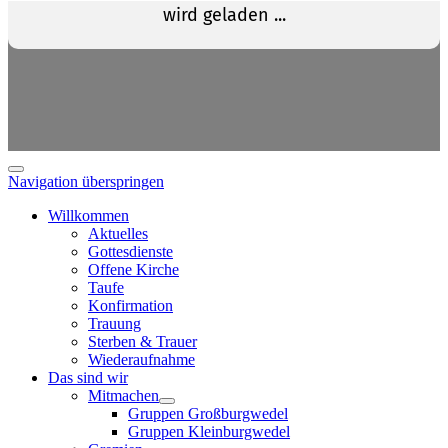
Navigation überspringen
Willkommen
Aktuelles
Gottesdienste
Offene Kirche
Taufe
Konfirmation
Trauung
Sterben & Trauer
Wiederaufnahme
Das sind wir
Mitmachen
Gruppen Großburgwedel
Gruppen Kleinburgwedel