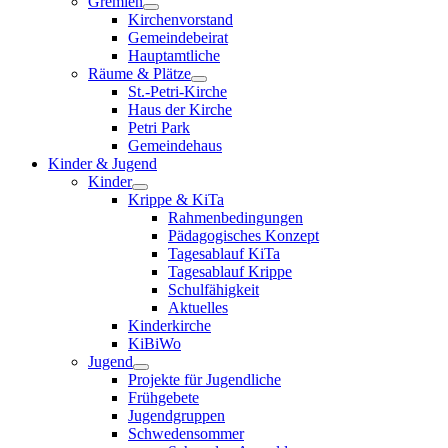
Gremien
Kirchenvorstand
Gemeindebeirat
Hauptamtliche
Räume & Plätze
St.-Petri-Kirche
Haus der Kirche
Petri Park
Gemeindehaus
Kinder & Jugend
Kinder
Krippe & KiTa
Rahmenbedingungen
Pädagogisches Konzept
Tagesablauf KiTa
Tagesablauf Krippe
Schulfähigkeit
Aktuelles
Kinderkirche
KiBiWo
Jugend
Projekte für Jugendliche
Frühgebete
Jugendgruppen
Schwedensommer