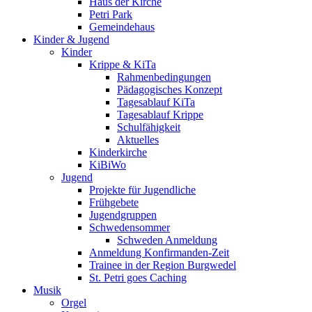
Haus der Kirche
Petri Park
Gemeindehaus
Kinder & Jugend
Kinder
Krippe & KiTa
Rahmenbedingungen
Pädagogisches Konzept
Tagesablauf KiTa
Tagesablauf Krippe
Schulfähigkeit
Aktuelles
Kinderkirche
KiBiWo
Jugend
Projekte für Jugendliche
Frühgebete
Jugendgruppen
Schwedensommer
Schweden Anmeldung
Anmeldung Konfirmanden-Zeit
Trainee in der Region Burgwedel
St. Petri goes Caching
Musik
Orgel