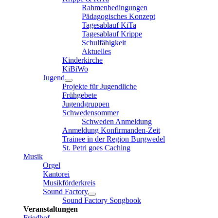
Rahmenbedingungen
Pädagogisches Konzept
Tagesablauf KiTa
Tagesablauf Krippe
Schulfähigkeit
Aktuelles
Kinderkirche
KiBiWo
Jugend
Projekte für Jugendliche
Frühgebete
Jugendgruppen
Schwedensommer
Schweden Anmeldung
Anmeldung Konfirmanden-Zeit
Trainee in der Region Burgwedel
St. Petri goes Caching
Musik
Orgel
Kantorei
Musikförderkreis
Sound Factory
Sound Factory Songbook
Veranstaltungen
Friedhof