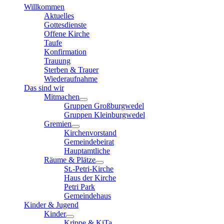
Willkommen
Aktuelles
Gottesdienste
Offene Kirche
Taufe
Konfirmation
Trauung
Sterben & Trauer
Wiederaufnahme
Das sind wir
Mitmachen
Gruppen Großburgwedel
Gruppen Kleinburgwedel
Gremien
Kirchenvorstand
Gemeindebeirat
Hauptamtliche
Räume & Plätze
St.-Petri-Kirche
Haus der Kirche
Petri Park
Gemeindehaus
Kinder & Jugend
Kinder
Krippe & KiTa