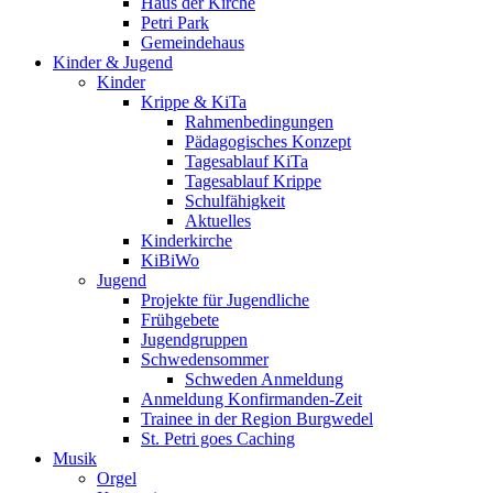
Haus der Kirche
Petri Park
Gemeindehaus
Kinder & Jugend
Kinder
Krippe & KiTa
Rahmenbedingungen
Pädagogisches Konzept
Tagesablauf KiTa
Tagesablauf Krippe
Schulfähigkeit
Aktuelles
Kinderkirche
KiBiWo
Jugend
Projekte für Jugendliche
Frühgebete
Jugendgruppen
Schwedensommer
Schweden Anmeldung
Anmeldung Konfirmanden-Zeit
Trainee in der Region Burgwedel
St. Petri goes Caching
Musik
Orgel