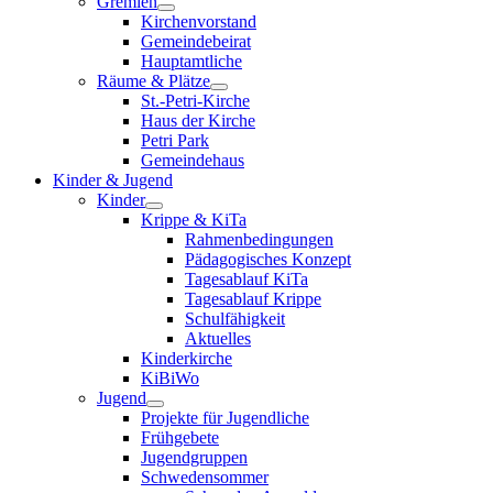
Gremien
Kirchenvorstand
Gemeindebeirat
Hauptamtliche
Räume & Plätze
St.-Petri-Kirche
Haus der Kirche
Petri Park
Gemeindehaus
Kinder & Jugend
Kinder
Krippe & KiTa
Rahmenbedingungen
Pädagogisches Konzept
Tagesablauf KiTa
Tagesablauf Krippe
Schulfähigkeit
Aktuelles
Kinderkirche
KiBiWo
Jugend
Projekte für Jugendliche
Frühgebete
Jugendgruppen
Schwedensommer