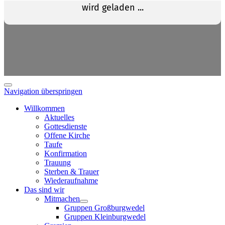
Navigation überspringen
Willkommen
Aktuelles
Gottesdienste
Offene Kirche
Taufe
Konfirmation
Trauung
Sterben & Trauer
Wiederaufnahme
Das sind wir
Mitmachen
Gruppen Großburgwedel
Gruppen Kleinburgwedel