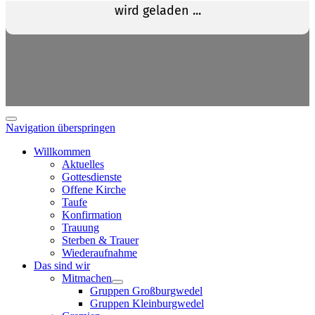
Navigation überspringen
Willkommen
Aktuelles
Gottesdienste
Offene Kirche
Taufe
Konfirmation
Trauung
Sterben & Trauer
Wiederaufnahme
Das sind wir
Mitmachen
Gruppen Großburgwedel
Gruppen Kleinburgwedel