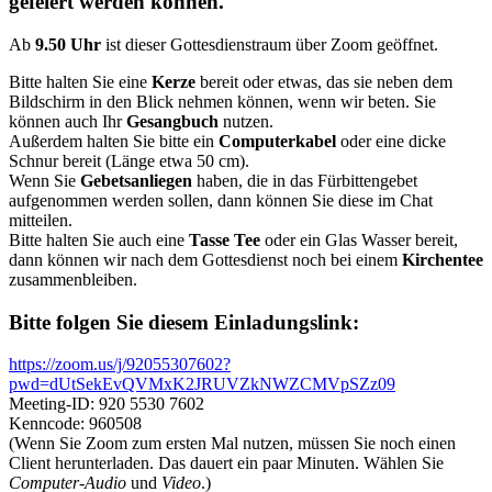
gefeiert werden können.
Ab
9.50 Uhr
ist dieser Gottesdienstraum über Zoom geöffnet.
Bitte halten Sie eine
Kerze
bereit oder etwas, das sie neben dem
Bildschirm in den Blick nehmen können, wenn wir beten. Sie
können auch Ihr
Gesangbuch
nutzen.
Außerdem halten Sie bitte ein
Computerkabel
oder eine dicke
Schnur bereit (Länge etwa 50 cm).
Wenn Sie
Gebetsanliegen
haben, die in das Fürbittengebet
aufgenommen werden sollen, dann können Sie diese im Chat
mitteilen.
Bitte halten Sie auch eine
Tasse Tee
oder ein Glas Wasser bereit,
dann können wir nach dem Gottesdienst noch bei einem
Kirchentee
zusammenbleiben.
Bitte folgen Sie diesem Einladungslink:
https://zoom.us/j/92055307602?
pwd=dUtSekEvQVMxK2JRUVZkNWZCMVpSZz09
Meeting-ID: 920 5530 7602
Kenncode: 960508
(Wenn Sie Zoom zum ersten Mal nutzen, müssen Sie noch einen
Client herunterladen. Das dauert ein paar Minuten. Wählen Sie
Computer-Audio
und
Video
.)