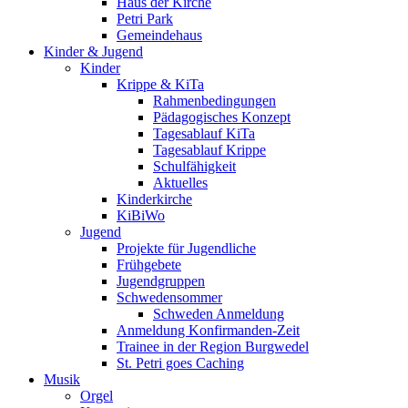
Haus der Kirche
Petri Park
Gemeindehaus
Kinder & Jugend
Kinder
Krippe & KiTa
Rahmenbedingungen
Pädagogisches Konzept
Tagesablauf KiTa
Tagesablauf Krippe
Schulfähigkeit
Aktuelles
Kinderkirche
KiBiWo
Jugend
Projekte für Jugendliche
Frühgebete
Jugendgruppen
Schwedensommer
Schweden Anmeldung
Anmeldung Konfirmanden-Zeit
Trainee in der Region Burgwedel
St. Petri goes Caching
Musik
Orgel