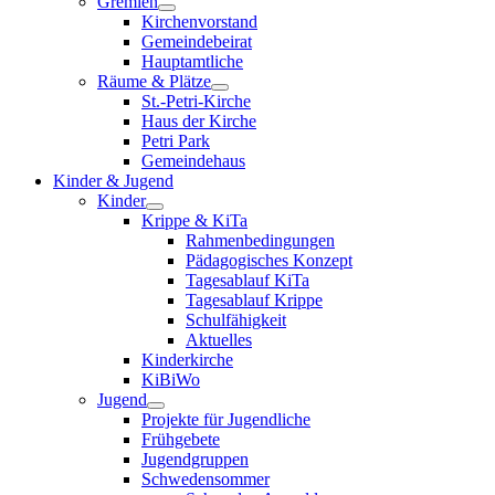
Gremien
Kirchenvorstand
Gemeindebeirat
Hauptamtliche
Räume & Plätze
St.-Petri-Kirche
Haus der Kirche
Petri Park
Gemeindehaus
Kinder & Jugend
Kinder
Krippe & KiTa
Rahmenbedingungen
Pädagogisches Konzept
Tagesablauf KiTa
Tagesablauf Krippe
Schulfähigkeit
Aktuelles
Kinderkirche
KiBiWo
Jugend
Projekte für Jugendliche
Frühgebete
Jugendgruppen
Schwedensommer