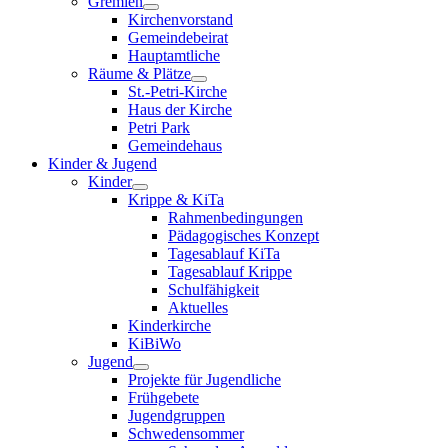
Gremien
Kirchenvorstand
Gemeindebeirat
Hauptamtliche
Räume & Plätze
St.-Petri-Kirche
Haus der Kirche
Petri Park
Gemeindehaus
Kinder & Jugend
Kinder
Krippe & KiTa
Rahmenbedingungen
Pädagogisches Konzept
Tagesablauf KiTa
Tagesablauf Krippe
Schulfähigkeit
Aktuelles
Kinderkirche
KiBiWo
Jugend
Projekte für Jugendliche
Frühgebete
Jugendgruppen
Schwedensommer