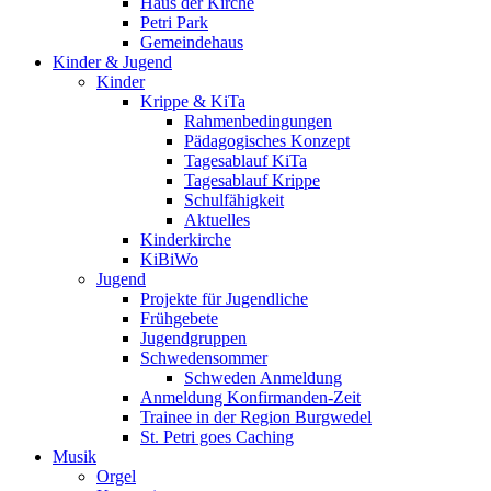
Haus der Kirche
Petri Park
Gemeindehaus
Kinder & Jugend
Kinder
Krippe & KiTa
Rahmenbedingungen
Pädagogisches Konzept
Tagesablauf KiTa
Tagesablauf Krippe
Schulfähigkeit
Aktuelles
Kinderkirche
KiBiWo
Jugend
Projekte für Jugendliche
Frühgebete
Jugendgruppen
Schwedensommer
Schweden Anmeldung
Anmeldung Konfirmanden-Zeit
Trainee in der Region Burgwedel
St. Petri goes Caching
Musik
Orgel