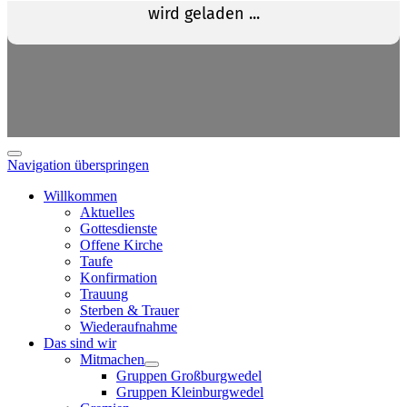
Navigation überspringen
Willkommen
Aktuelles
Gottesdienste
Offene Kirche
Taufe
Konfirmation
Trauung
Sterben & Trauer
Wiederaufnahme
Das sind wir
Mitmachen
Gruppen Großburgwedel
Gruppen Kleinburgwedel