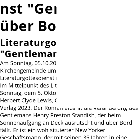
nst "Gentleman
über Bord"
Literaturgottesdienst
"Gentleman über Bord"
Am Sonntag, 05.10.2025, lädt die St.-Petri-
Kirchengemeinde um 10.00 Uhr zum
Literaturgottesdienst in die St.-Petri-Kirche ein.
Im Mittelpunkt des Literaturgottesdienstes am
Sonntag, dem 5. Oktober 2025, steht der Roman von
Herbert Clyde Lewis, Gentleman über Bord, Mare-
Verlag 2023. Der Roman erzählt die Veränderung des
Gentlemans Henry Preston Standish, der beim
Sonnenaufgang an Deck ausrutscht und über Bord
fällt. Er ist ein wohlsituierter New Yorker
Geschäftsmann, der mit seinen 35 Jahren in eine