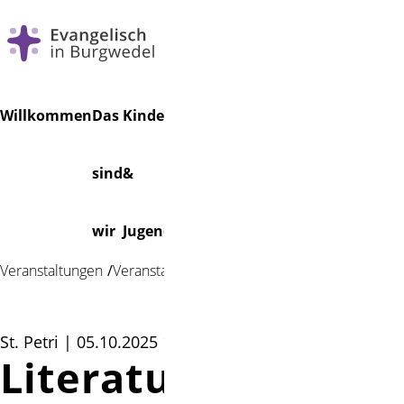
Navigation
Suchen
Willkommen
Das
Kinder
Musik
Veranstaltungen
Friedhof
überspringen
sind
&
Foto: Hennig
wir
Jugend
Veranstaltungen
Veranstaltung
St. Petri | 05.10.2025 10:00
Literaturgottesdie