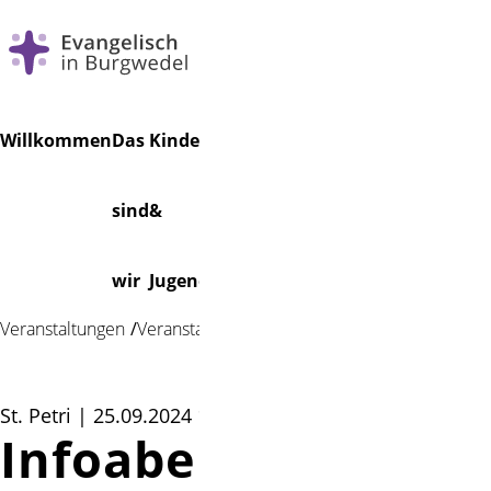
Navigation
Suchen
Willkommen
Das
Kinder
Musik
Veranstaltungen
Friedhof
überspringen
sind
&
Foto: Hennig
wir
Jugend
Veranstaltungen
Veranstaltung
St. Petri | 25.09.2024 19:00
Infoabend