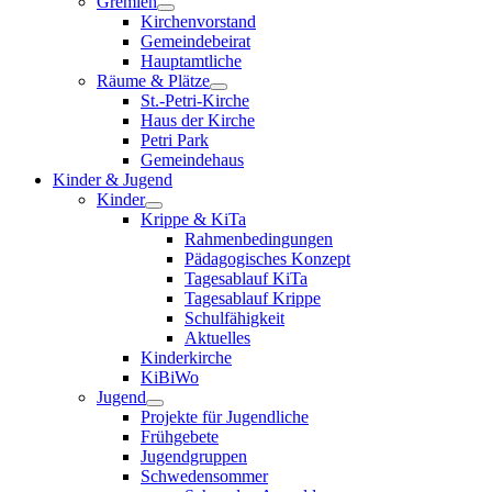
Gremien
Kirchenvorstand
Gemeindebeirat
Hauptamtliche
Räume & Plätze
St.-Petri-Kirche
Haus der Kirche
Petri Park
Gemeindehaus
Kinder & Jugend
Kinder
Krippe & KiTa
Rahmenbedingungen
Pädagogisches Konzept
Tagesablauf KiTa
Tagesablauf Krippe
Schulfähigkeit
Aktuelles
Kinderkirche
KiBiWo
Jugend
Projekte für Jugendliche
Frühgebete
Jugendgruppen
Schwedensommer