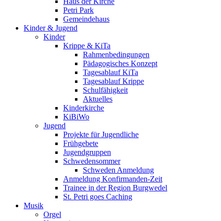
Haus der Kirche
Petri Park
Gemeindehaus
Kinder & Jugend
Kinder
Krippe & KiTa
Rahmenbedingungen
Pädagogisches Konzept
Tagesablauf KiTa
Tagesablauf Krippe
Schulfähigkeit
Aktuelles
Kinderkirche
KiBiWo
Jugend
Projekte für Jugendliche
Frühgebete
Jugendgruppen
Schwedensommer
Schweden Anmeldung
Anmeldung Konfirmanden-Zeit
Trainee in der Region Burgwedel
St. Petri goes Caching
Musik
Orgel