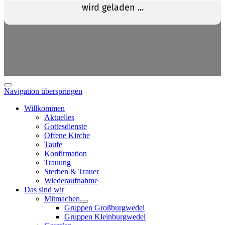
Navigation überspringen
Willkommen
Aktuelles
Gottesdienste
Offene Kirche
Taufe
Konfirmation
Trauung
Sterben & Trauer
Wiederaufnahme
Das sind wir
Mitmachen
Gruppen Großburgwedel
Gruppen Kleinburgwedel